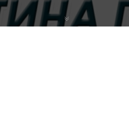
Završen je 16. turnir u futsalu
„Trofej Gornjeg
Milanovca 2024“
. Rezultati završnog dana turnira: